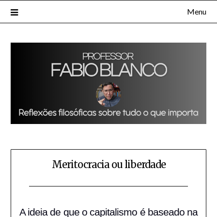
Skip
Menu
to
content
Meritocracia ou liberdade
Posted
by
on
Fabio
A ideia de que o capitalismo é baseado na
10/09/2016
Blanco