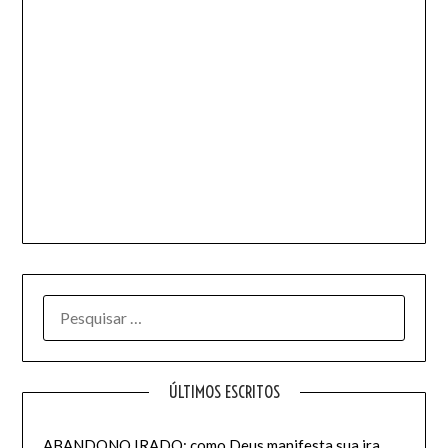
PESQUISAR
POR:
ÚLTIMOS ESCRITOS
ABANDONO IRADO: como Deus manifesta sua ira