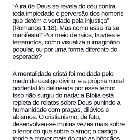
on
Fabio
“A ira de Deus se revela do céu contra
26/01/2026
Blanco
toda impiedade e perversão dos homens
que detêm a verdade pela injustiça”
(Romanos 1.18). Mas como essa ira se
manifesta? Por meio de raios, trovões e
terremotos, como visualiza o imaginário
popular, ou por uma forma diferente do
esperado?
A mentalidade cristã foi moldada pelo
medo do castigo divino, e a própria moral
ocidental foi delineada por esse temor.
Isso não surgiu do nada: a Bíblia está
repleta de relatos sobre Deus punindo a
humanidade com pragas, dilúvios e
abismos. O cristianismo, de fato,
desenvolveu-se muitas vezes mais sobre
o terror do que sobre o amor; o castigo
tende a mover mais do que as bênçãos.