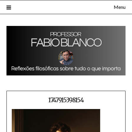
Skip
Menu
to
content
1747915398154