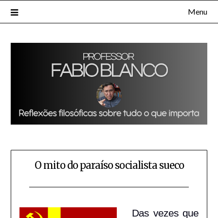
Skip
Menu
to
content
O mito do paraíso socialista sueco
Posted
by
on
Fabio
Das vezes que
06/06/2016
Blanco