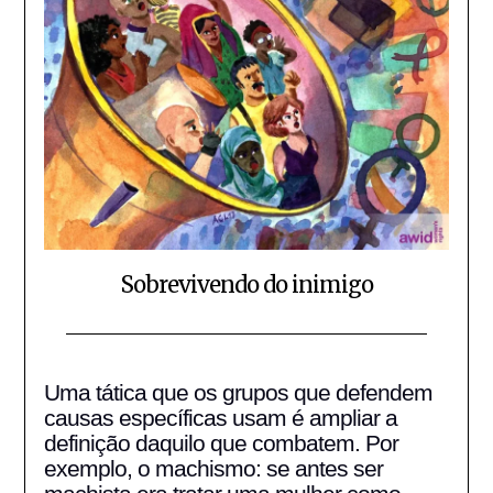
Sobrevivendo do inimigo
Posted
by
on
Fabio
Uma tática que os grupos que defendem
04/03/2020
Blanco
causas específicas usam é ampliar a
definição daquilo que combatem. Por
exemplo, o machismo: se antes ser