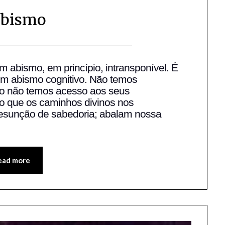
abismo
Posted
by
on
Fabio
 abismo, em princípio, intransponível. É
m abismo cognitivo. Não temos
13/01/2006
Blanco
mo não temos acesso aos seus
o que os caminhos divinos nos
esunção de sabedoria; abalam nossa
ead more