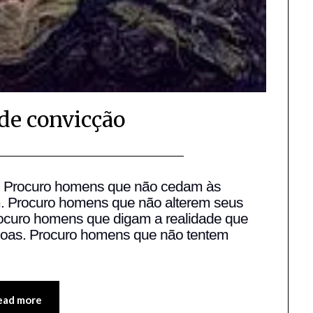
e convicção
Posted
by
on
Fabio
? Procuro homens que não cedam às
. Procuro homens que não alterem seus
13/09/2005
Blanco
rocuro homens que digam a realidade que
soas. Procuro homens que não tentem
ead more