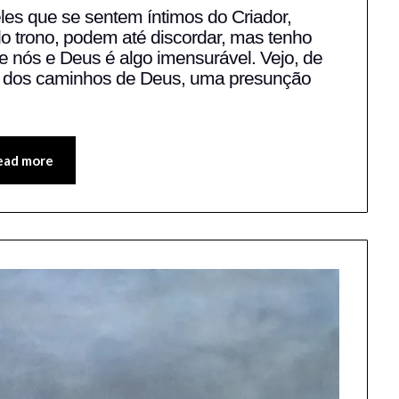
on
Fabio
es que se sentem íntimos do Criador,
o trono, podem até discordar, mas tenho
13/01/2006
Blanco
re nós e Deus é algo imensurável. Vejo, de
o dos caminhos de Deus, uma presunção
ead more