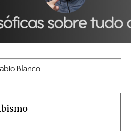
abio Blanco
Abismo
Posted
by